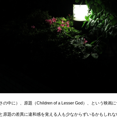
中に）、原題（Children of a Lesser God）、という映
と原題の差異に違和感を覚える人も少なからずいるかもしれな