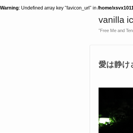
Warning
: Undefined array key "favicon_url" in
/home/xsvx10111
vanilla 
"Free Me and Te
愛は静け