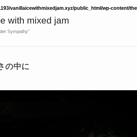
93/vanillaicewithmixedjam.xyz/public_html/wp-content/the
ice with mixed jam
nder Sympathy"
さの中に