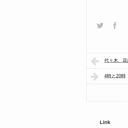
代々木、花
4時と20時
Link