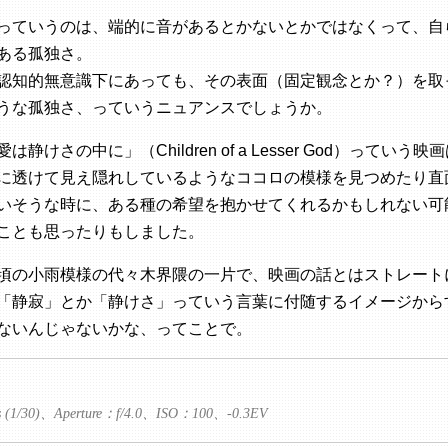
っていうのは、端的に音があるとかないとかではなくって、自
ある孤独さ。
認知的無意識下にあっても、その表面（固定観念とか？）を取
うな孤独さ、っていうニュアンスでしょうか。
静けさの中に」（Children of a Lesser God）っていう
に透けて見え隠れしているようなココロの模様を見つめたり直
いそうな時に、ある種の希望を抱かせてくれるかもしれない可
ことも思ったりもしました。
頃の小雨模様の代々木界隈の一片で、映画の話とはストレート
「静寂」とか「静けさ」っていう言葉に付随するイメージから
ないんじゃないかな、ってことで。
s (1/30)、Aperture：f/4.0、ISO：100、-0.3EV