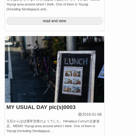
Yoyogi area around which I think. One of them is Yoyogi
(Including Sendagaya) and...
read and view
MY USUAL DAY pic(s)0003
2018-01-08
元旦からほぼ通常営業のようでした。Himalaya Curryの北参道
店。MEMO Yoyogi area around which I think. One of them is
Yoyogi (Including Sendagaya) ...