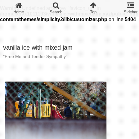
Warning
: Undefined array key "favicon_url" in
/home/xsvx1011193/vanillaicewithmixedjam.xyz/public_htm
content/themes/simplicity2/lib/customizer.php
on line
5404
vanilla ice with mixed jam
"Free Me and Tender Sympathy"