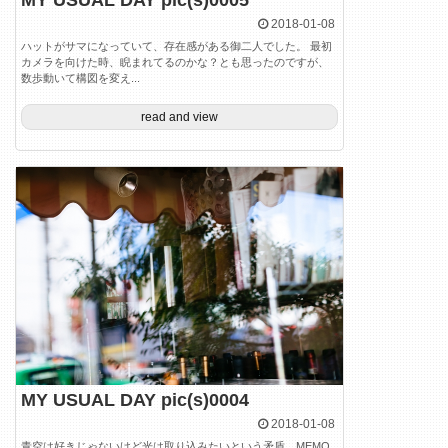
MY USUAL DAY pic(s)0005
2018-01-08
ハットがサマになっていて、存在感がある御二人でした。 最初
カメラを向けた時、睨まれてるのかな？とも思ったのですが、
数歩動いて構図を変え...
read and view
MY USUAL DAY pic(s)0004
2018-01-08
青空は好きじゃないけど光は取り込みたいという矛盾。MEMO