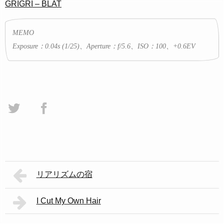
GRIGRI – BLAT
MEMO
Exposure：0.04s (1/25)、Aperture：f/5.6、ISO：100、+0.6EV
リアリズムの宿
I Cut My Own Hair