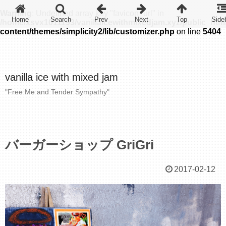
Warning
: Undefined array key "favicon_url" in
/home/xsvx1011193/vanillaicewithmixedjam.xyz/public_htm
content/themes/simplicity2/lib/customizer.php
on line
5404
vanilla ice with mixed jam
"Free Me and Tender Sympathy"
バーガーショップ GriGri
2017-02-12